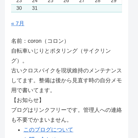
23
24
25
26
27
28
29
30
31
« 7月
名前：coron（コロン）
自転車いじりとポタリング（サイクリン
グ）。
古いクロスバイクを現状維持のメンテナンス
してます。整備は後から見直す時の自分メモ
用で書いてます。
【お知らせ】
ブログはリンクフリーです。管理人への連絡
も不要でかまいません。
このブログについて