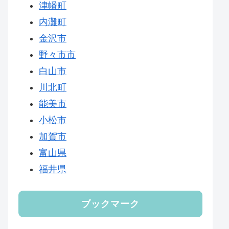
津幡町
内灘町
金沢市
野々市市
白山市
川北町
能美市
小松市
加賀市
富山県
福井県
ブックマーク