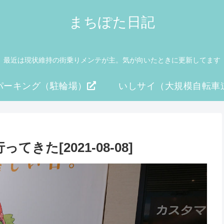
まちぽた日記
最近は現状維持の街乗りメンテが主。気が向いたときに更新してます
パーキング（駐輪場）
いしサイ（大規模自転車
た[2021-08-08]