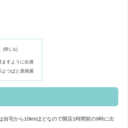
次
済ますように出発
和よつばと原画展
自宅から10kmほどなので開店1時間前の9時に出