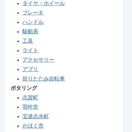
タイヤ・ホイール
ブレーキ
ハンドル
駆動系
工具
ライト
アクセサリー
アプリ
折りたたみ自転車
ポタリング
志賀町
羽咋市
宝達志水町
かほく市