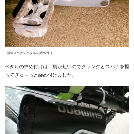
極薄スパナでペダルの締め付け
ペダルの締め付けは、柄が短いのでクランクとスパナを握
ってぎゅ～っと締め付けました。