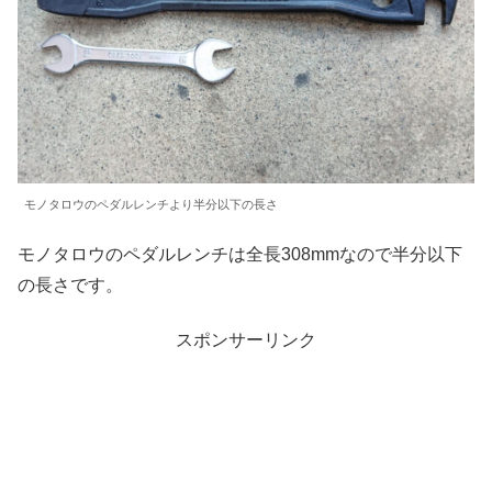
モノタロウのペダルレンチより半分以下の長さ
モノタロウのペダルレンチは全長308mmなので半分以下
の長さです。
スポンサーリンク