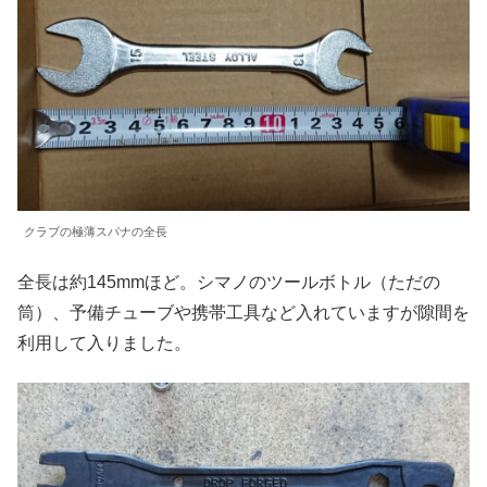
クラブの極薄スパナの全長
全長は約145mmほど。シマノのツールボトル（ただの
筒）、予備チューブや携帯工具など入れていますが隙間を
利用して入りました。