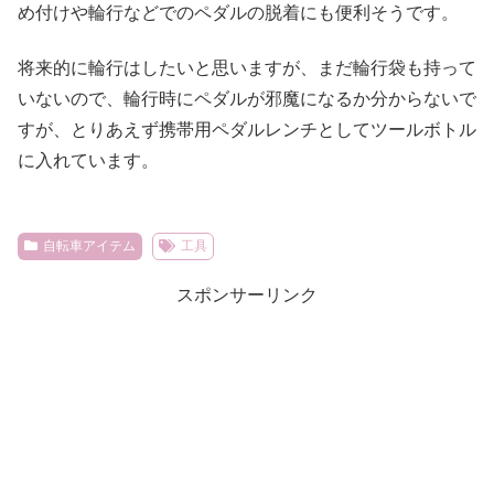
め付けや輪行などでのペダルの脱着にも便利そうです。
将来的に輪行はしたいと思いますが、まだ輪行袋も持って
いないので、輪行時にペダルが邪魔になるか分からないで
すが、とりあえず携帯用ペダルレンチとしてツールボトル
に入れています。
自転車アイテム
工具
スポンサーリンク