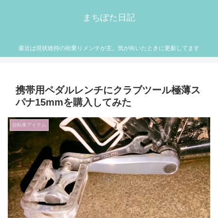
まちぽた日記
最近は現状維持の街乗りメンテが主。気が向いたときに更新してます
携帯用ペダルレンチにクラブツール極薄ス
パナ15mmを購入してみた
自転車アイテム